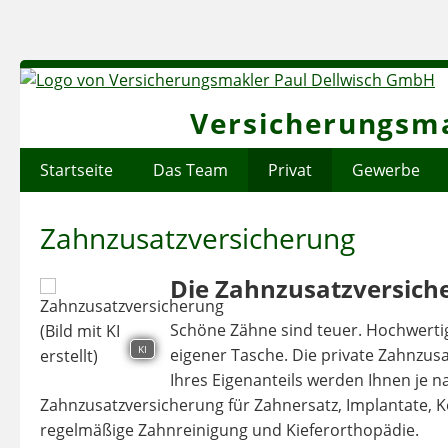
Versicherungsma
Startseite
Das Team
Privat
Gewerbe
Zahnzusatzversicherung
Die Zahnzusatzversich
Schöne Zähne sind teuer. Hochwertig
KI
eigener Tasche. Die private Zahnzusat
Ihres Eigenanteils werden Ihnen je na
Zahnzusatzversicherung für Zahnersatz, Implantate, 
regelmäßige Zahnreinigung und Kieferorthopädie.