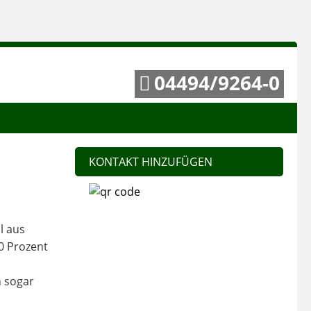
04494/9264-0
KONTAKT HINZUFÜGEN
r
l aus
00 Prozent
n sogar