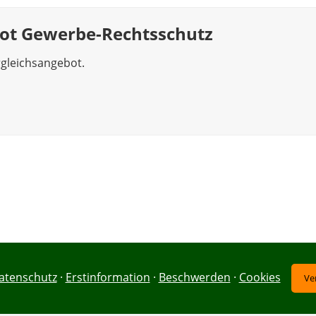
bot Gewerbe-Rechtsschutz
rgleichsangebot.
atenschutz
·
Erstinformation
·
Beschwerden
·
Cookies
Ve