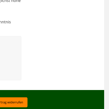
lichst hohe
nntnis
rtrag widerrufen