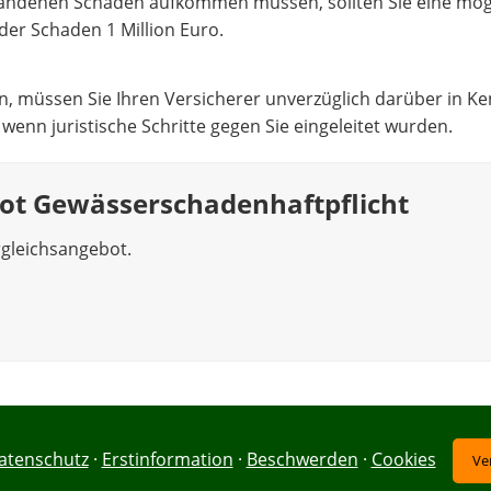
tstandenen Schaden aufkommen müssen, sollten Sie eine mög
er Schaden 1 Million Euro.
, müssen Sie Ihren Versicherer unverzüglich darüber in Ke
wenn juristische Schritte gegen Sie eingeleitet wurden.
ot Gewässerschadenhaftpflicht
rgleichsangebot.
atenschutz
·
Erstinformation
·
Beschwerden
·
Cookies
Ve